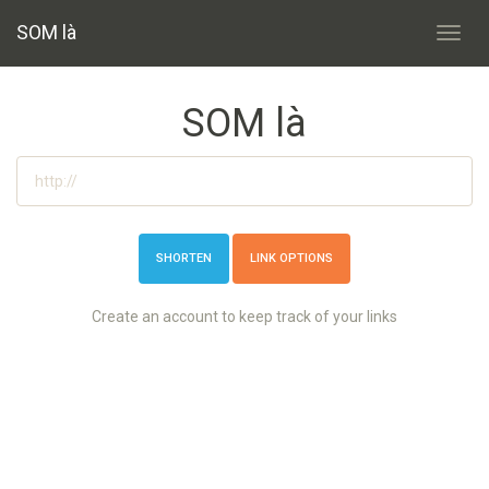
SOM là
Toggl
navig
SOM là
LINK OPTIONS
Create an account to keep track of your links